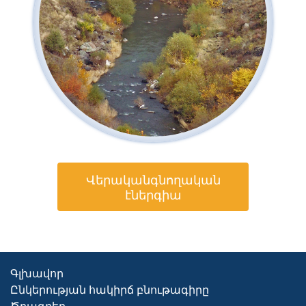
Վերականգնողական
էներգիա
Գլխավոր
Ընկերության հակիրճ բնութագիրը
Ծրագրեր