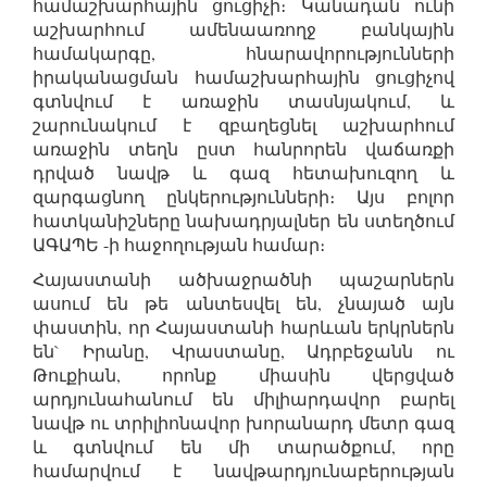
համաշխարհային ցուցիչի։ Կանադան ունի
աշխարհում ամենաառողջ բանկային
համակարգը, հնարավորությունների
իրականացման համաշխարհային ցուցիչով
գտնվում է առաջին տասնյակում, և
շարունակում է զբաղեցնել աշխարհում
առաջին տեղն ըստ հանրորեն վաճառքի
դրված նավթ և գազ հետախուզող և
զարգացնող ընկերությունների։ Այս բոլոր
հատկանիշները նախադրյալներ են ստեղծում
ԱԳԱՊԵ -ի հաջողության համար։
Հայաստանի ածխաջրածնի պաշարներն
ասում են թե անտեսվել են, չնայած այն
փաստին, որ Հայաստանի հարևան երկրներն
են` Իրանը, Վրաստանը, Ադրբեջանն ու
Թուքիան, որոնք միասին վերցված
արդյունահանում են միլիարդավոր բարել
նավթ ու տրիլիոնավոր խորանարդ մետր գազ
և գտնվում են մի տարածքում, որը
համարվում է նավթարդյունաբերության