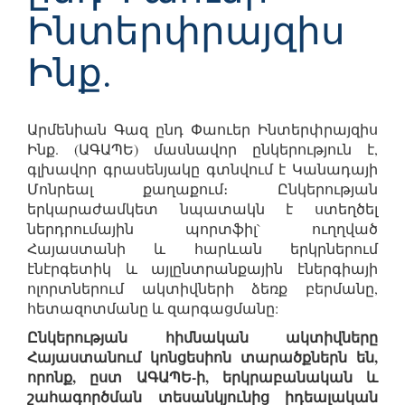
Ինտերփրայզիս
Ինք.
Արմենիան Գազ ընդ Փաուեր Ինտերփրայզիս
Ինք. (ԱԳԱՊԵ) մասնավոր ընկերություն է,
գլխավոր գրասենյակը գտնվում է Կանադայի
Մոնրեալ քաղաքում։ Ընկերության
երկարաժամկետ նպատակն է ստեղծել
ներդրումային պորտֆիլ` ուղղված
Հայաստանի և հարևան երկրներում
էնէրգետիկ և այլընտրանքային էներգիայի
ոլորտներում ակտիվների ձեռք բերմանը,
հետազոտմանը և զարգացմանը:
Ընկերության հիմնական ակտիվները
Հայաստանում կոնցեսիոն տարածքներն են,
որոնք, ըստ ԱԳԱՊԵ-ի, երկրաբանական և
շահագործման տեսանկյունից իդեալական