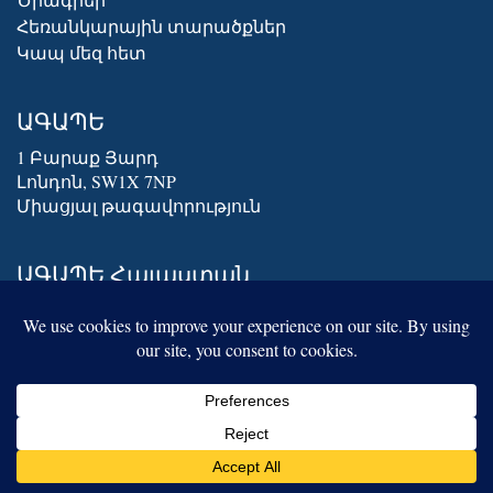
Հեռանկարային տարածքներ
Կապ մեզ հետ
ԱԳԱՊԵ
1 Բարաք Յարդ
Լոնդոն, SW1X 7NP
Միացյալ թագավորություն
ԱԳԱՊԵ Հայաստան
Տիգրան Մեծի պողոտա 4
Երեւան 0010
Հայաստանի Հանրապետություն
+374 91 052 908
© COPYRIGHT Արմենիան Գազ ընդ
Powered by CEKO
Փաուեր Ինտերփրայզիս Ինք.
Web